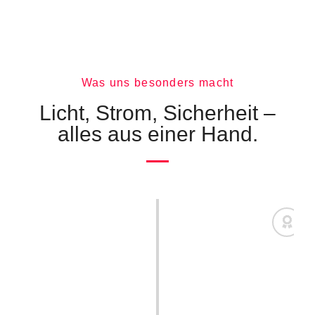
Was uns besonders macht
Licht, Strom, Sicherheit –
alles aus einer Hand.
Erfahrung & Fachkompetenz
Seit der Gründung haben wir uns als Experten in der
Elektroplanung etabliert. Wir entwickeln
maßgeschneiderte Konzepte für Projekte in Wohnbau,
Gewerbe und Industrie, basierend auf umfassendem
Fachwissen und innovativen Ansätzen.