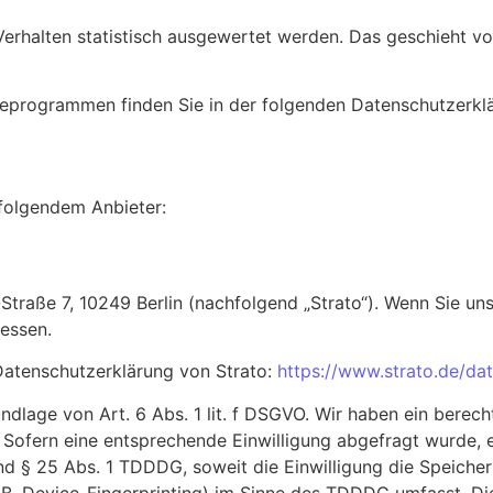
Verhalten statistisch ausgewertet werden. Das geschieht v
yseprogrammen finden Sie in der folgenden Datenschutzerkl
 folgendem Anbieter:
-Straße 7, 10249 Berlin (nachfolgend „Strato“). Wenn Sie un
ressen.
Datenschutzerklärung von Strato:
https://www.strato.de/da
dlage von Art. 6 Abs. 1 lit. f DSGVO. Wir haben ein berecht
 Sofern eine entsprechende Einwilligung abgefragt wurde, e
und § 25 Abs. 1 TDDDG, soweit die Einwilligung die Speiche
B. Device-Fingerprinting) im Sinne des TDDDG umfasst. Die E